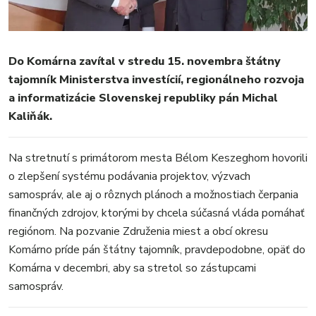
FOTKY
VIDEO
MIX
Do Komárna zavítal v stredu 15. novembra štátny
tajomník Ministerstva investícií, regionálneho rozvoja
a informatizácie Slovenskej republiky pán Michal
Kaliňák.
Na stretnutí s primátorom mesta Bélom Keszeghom hovorili
o zlepšení systému podávania projektov, výzvach
samospráv, ale aj o rôznych plánoch a možnostiach čerpania
finančných zdrojov, ktorými by chcela súčasná vláda pomáhať
regiónom. Na pozvanie Združenia miest a obcí okresu
Komárno príde pán štátny tajomník, pravdepodobne, opäť do
Komárna v decembri, aby sa stretol so zástupcami
samospráv.