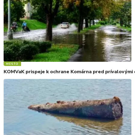
MESTO
KOMVaK prispeje k ochrane Komárna pred prívalovými d