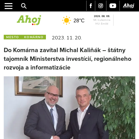
2026. 08. 09.
28°C
SK: Ľubomíra
HU: Emőd
2023. 11. 20.
MESTO
KOMÁRNO
Do Komárna zavítal Michal Kaliňák – štátny
tajomník Ministerstva investícií, regionálneho
rozvoja a informatizácie
MESTO
REGIÓN
ŠPORT
KULTÚRA