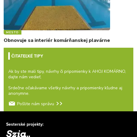
MESTO
Obnovuje sa interiér komárňanskej plavárne
ČITATEĽKÉ TIPY
Ak by ste mali tipy, návrhy či pripomienky k AHOJ KOMÁRNO,
dajte nám vedieť.
Srdečne očakávame všetky návrhy a pripomienky kľudne aj
anonymne.
Pošlite nám správu
Sesterské projekty: