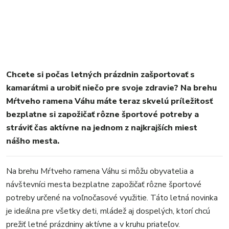
Chcete si počas letných prázdnin zašportovať s
kamarátmi a urobiť niečo pre svoje zdravie? Na brehu
Mŕtveho ramena Váhu máte teraz skvelú príležitosť
bezplatne si zapožičať rôzne športové potreby a
stráviť čas aktívne na jednom z najkrajších miest
nášho mesta.
Na brehu Mŕtveho ramena Váhu si môžu obyvatelia a
návštevníci mesta bezplatne zapožičať rôzne športové
potreby určené na voľnočasové využitie. Táto letná novinka
je ideálna pre všetky deti, mládež aj dospelých, ktorí chcú
prežiť letné prázdniny aktívne a v kruhu priateľov.