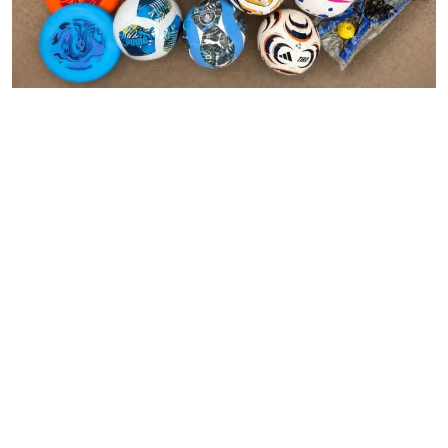
MESTO
REGIÓN
ŠPORT
KULTÚRA
FOTKY
VIDEO
MIX