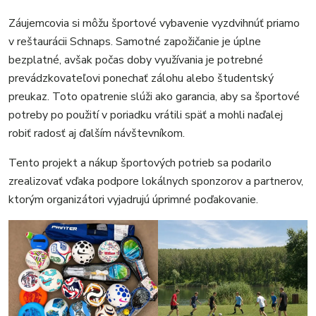
Záujemcovia si môžu športové vybavenie vyzdvihnúť priamo
v reštaurácii Schnaps. Samotné zapožičanie je úplne
bezplatné, avšak počas doby využívania je potrebné
prevádzkovateľovi ponechať zálohu alebo študentský
preukaz. Toto opatrenie slúži ako garancia, aby sa športové
potreby po použití v poriadku vrátili späť a mohli naďalej
robiť radosť aj ďalším návštevníkom.
Tento projekt a nákup športových potrieb sa podarilo
zrealizovať vďaka podpore lokálnych sponzorov a partnerov,
ktorým organizátori vyjadrujú úprimné poďakovanie.