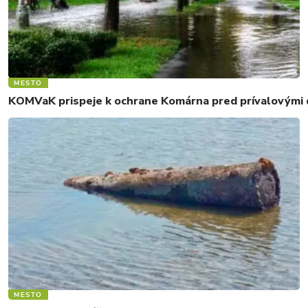
MESTO
KOMVaK prispeje k ochrane Komárna pred prívalovými d
MESTO