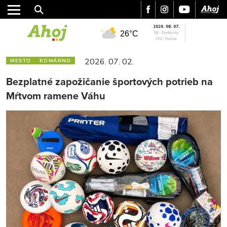
2026. 08. 07.
26°C
SK: Štefánia
HU: Ibolya
2026. 07. 02.
MESTO
KOMÁRNO
Bezplatné zapožičanie športových potrieb na
Mŕtvom ramene Váhu