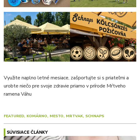
Využite naplno letné mesiace, zašportujte si s priateľmi a
urobte niečo pre svoje zdravie priamo v prírode Mŕtveho
ramena Váhu
FEATURED
KOMÁRNO
MESTO
MRTVAK
SCHNAPS
SÚVISIACE ČLÁNKY