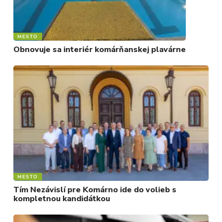
MESTO
Obnovuje sa interiér komárňanskej plavárne
MESTO
Tím Nezávislí pre Komárno ide do volieb s
kompletnou kandidátkou