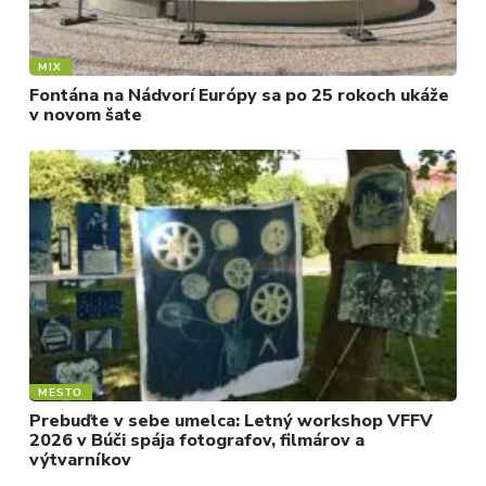
MIX
Fontána na Nádvorí Európy sa po 25 rokoch ukáže
v novom šate
MESTO
Prebuďte v sebe umelca: Letný workshop VFFV
2026 v Búči spája fotografov, filmárov a
výtvarníkov