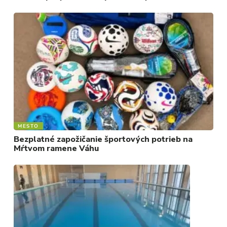
REGIÓN
ŠPORT
KULTÚRA
FOTKY
VIDEO
MIX
MESTO
Bezplatné zapožičanie športových potrieb na
Mŕtvom ramene Váhu