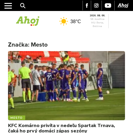
2026. 08. 06.
SK: Jozefína
38°C
HU: Berta,
Bettina
Značka:
Mesto
MESTO
KFC Komárno privíta v nedeľu Spartak Trnava,
čaká ho prvý domáci zápas sezóny
MESTO