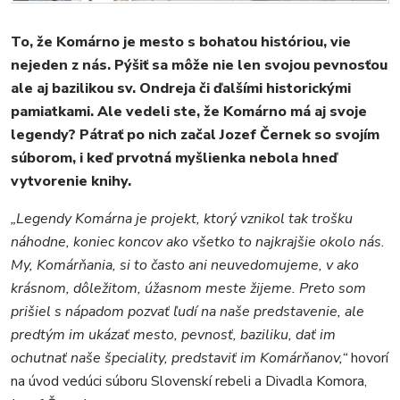
To, že Komárno je mesto s bohatou históriou, vie
MESTO
nejeden z nás. Pýšiť sa môže nie len svojou pevnosťou
REGIÓN
ale aj bazilikou sv. Ondreja či ďalšími historickými
ŠPORT
pamiatkami. Ale vedeli ste, že Komárno má aj svoje
KULTÚRA
legendy? Pátrať po nich začal Jozef Černek so svojím
FOTKY
súborom, i keď prvotná myšlienka nebola hneď
vytvorenie knihy.
VIDEO
MIX
„Legendy Komárna je projekt, ktorý vznikol tak trošku
náhodne, koniec koncov ako všetko to najkrajšie okolo nás.
My, Komárňania, si to často ani neuvedomujeme, v ako
krásnom, dôležitom, úžasnom meste žijeme. Preto som
prišiel s nápadom pozvať ľudí na naše predstavenie, ale
predtým im ukázať mesto, pevnosť, baziliku, dať im
ochutnať naše špeciality, predstaviť im Komárňanov,“
hovorí
na úvod vedúci súboru Slovenskí rebeli a Divadla Komora,