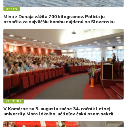
MESTO
Mína z Dunaja vážila 700 kilogramov. Polícia ju
označila za najväčšiu bombu nájdenú na Slovensku
KULTÚRA
V Komárne sa 3. augusta začne 34. ročník Letnej
univerzity Móra Jókaiho, učiteľov čaká osem sekcií