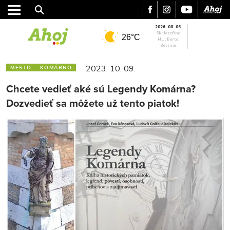
2026. 08. 06.
SK: Jozefína
26°C
HU: Berta,
Bettina
2023. 10. 09.
MESTO
KOMÁRNO
Chcete vedieť aké sú Legendy Komárna?
Dozvedieť sa môžete už tento piatok!