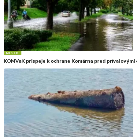
MESTO
KOMVaK prispeje k ochrane Komárna pred prívalovými d