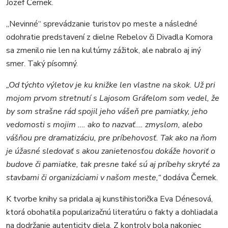
Jozef Černek.
„Nevinné“ sprevádzanie turistov po meste a následné
odohratie predstavení z dielne Rebelov či Divadla Komora
sa zmenilo nie len na kultúrny zážitok, ale nabralo aj iný
smer. Taký písomný.
„Od týchto výletov je ku knižke len vlastne na skok. Už pri
mojom prvom stretnutí s Lajosom Gráfelom som vedel, že
by som strašne rád spojil jeho vášeň pre pamiatky, jeho
vedomosti s mojim …. ako to nazvať…. zmyslom, alebo
vášňou pre dramatizáciu, pre príbehovosť. Tak ako na ňom
je úžasné sledovať s akou zanietenosťou dokáže hovoriť o
budove či pamiatke, tak presne také sú aj príbehy skryté za
stavbami či organizáciami v našom meste,“
dodáva Černek.
K tvorbe knihy sa pridala aj kunstihistorička Eva Dénesová,
ktorá obohatila popularizačnú literatúru o fakty a dohliadala
na dodržanie autenticity diela. Z kontroly bola nakoniec