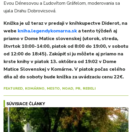
Evou Dénesovou a Ľudovítom Gráfelom, moderovania sa
ujala Drahu Dobrovicsová.
Knižka je už teraz v predaji v kníhkupectve Diderot, na
webe
kniha.legendykomarna.sk
a tento týždeň aj
priamo v Dome Matice slovenskej (utorok, streda,
štvrtok 10:00-14:00, piatok od 8:00 do 19:00, v sobotu
od 12:00 do 18:45). Zakúpiť si ju môžete aj priamo na
krste knihy v piatok 13. októbra od 19:02 v Dome
Matice Slovenskej v Komárne. V piatok počas celého
dňa až do soboty bude knižka za uvádzaciu cenu 22€.
FEATURED
KOMÁRNO
MESTO
NOAD
PR
REBELI
SÚVISIACE ČLÁNKY