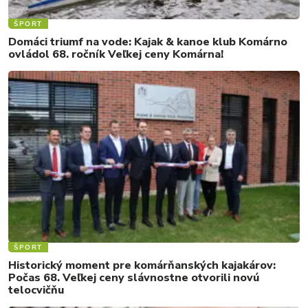
ŠPORT
Domáci triumf na vode: Kajak & kanoe klub Komárno
ovládol 68. ročník Veľkej ceny Komárna!
ŠPORT
Historický moment pre komárňanských kajakárov:
Počas 68. Veľkej ceny slávnostne otvorili novú
telocvičňu