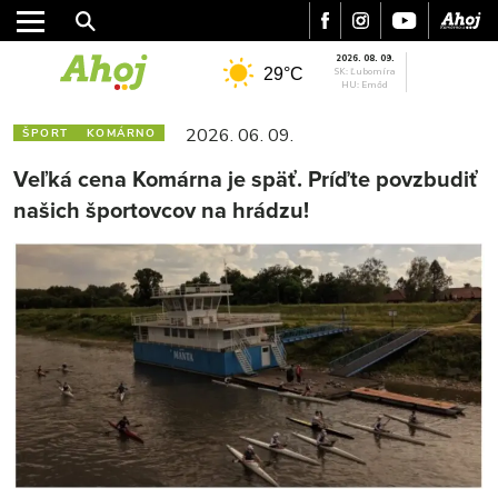
2026. 08. 09.
29°C
SK: Ľubomíra
HU: Emőd
2026. 06. 09.
ŠPORT
KOMÁRNO
Veľká cena Komárna je späť. Príďte povzbudiť
našich športovcov na hrádzu!