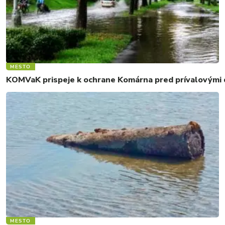
MESTO
KOMVaK prispeje k ochrane Komárna pred prívalovými d
MESTO