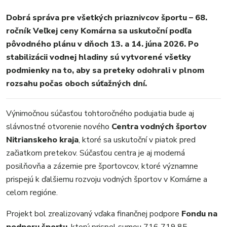
Dobrá správa pre všetkých priaznivcov športu – 68.
ročník Veľkej ceny Komárna sa uskutoční podľa
MESTO
pôvodného plánu v dňoch 13. a 14. júna 2026. Po
REGIÓN
stabilizácii vodnej hladiny sú vytvorené všetky
ŠPORT
podmienky na to, aby sa preteky odohrali v plnom
KULTÚRA
rozsahu počas oboch súťažných dní.
FOTKY
VIDEO
Výnimočnou súčasťou tohtoročného podujatia bude aj
MIX
slávnostné otvorenie nového
Centra vodných športov
Nitrianskeho kraja
, ktoré sa uskutoční v piatok pred
začiatkom pretekov. Súčasťou centra je aj moderná
posilňovňa a zázemie pre športovcov, ktoré významne
prispejú k ďalšiemu rozvoju vodných športov v Komárne a
celom regióne.
Projekt bol zrealizovaný vďaka finančnej podpore
Fondu na