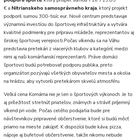
podporu športu
, ktorý prispel sumou 716 719,85
€ a
Nitrianskeho samosprávneho kraja
, ktorý projekt
podporil sumou 300-tisíc eur. Nové centrum predstavuje
významnú investíciu do športovej infraštruktúry a vytvára
kvalitné podmienky pre prípravu mládeže, reprezentantov aj
širokej športovej verejnosti.Počas víkendu sa na Váhu
predstavia pretekári z viacerých klubov a kategórií, medzi
nimi aj naši komárňanskí reprezentanti. Práve domáci
športovci budú potrebovať podporu publika, preto
organizátori pozývajú všetkých obyvateľov mesta a okolia
na hrádzu, aby vytvorili pretekárom skvelú atmosféru.
Veľká cena Komárna nie je len o športových výkonoch. Je to
aj príležitosť stretnúť priateľov, známych a stráviť príjemný
víkend pri vode. Počas celého podujatia bude pre
návštevníkov pripravené občerstvenie, ktoré si budú môcť
priamo na mieste zakúpiť. K dispozícii bude káva, pizza,
nápoje aj bufetové občerstvenie, takže nikomu nebude