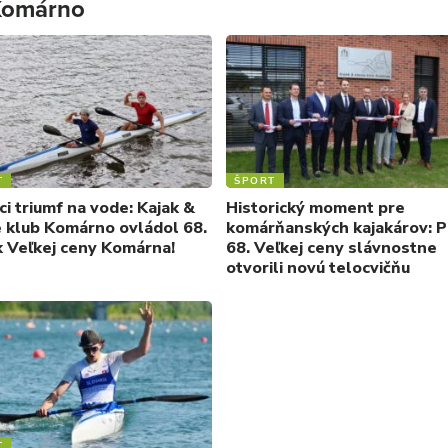
 Komárno
T
ŠPORT
i triumf na vode: Kajak &
Historický moment pre
 klub Komárno ovládol 68.
komárňanských kajakárov: 
k Veľkej ceny Komárna!
68. Veľkej ceny slávnostne
otvorili novú telocvičňu
T