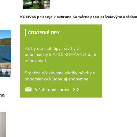
KOMVaK prispeje k ochrane Komárna pred prívalovými dažďami
ČITATEĽKÉ TIPY
Ak by ste mali tipy, návrhy či
pripomienky k AHOJ KOMÁRNO, dajte
nám vedieť.
Srdečne očakávame všetky návrhy a
pripomienky kľudne aj anonymne.
u
Pošlite nám správu
na