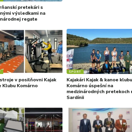
ňanskí pretekári s
nými výsledkami na
národnej regate
T
ŠPORT
stroje v posilňovni Kajak
Kajakári Kajak & kanoe klub
 Klubu Komárno
Komárno úspešní na
medzinárodných pretekoch 
Sardínii