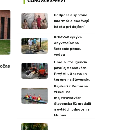
NAJNOVŠIE SPRÁVY
Podpora a správne
informácie dodávajú
istotu pri dojčení
KOMVaK vyzýva
obyvateľov na
šetrenie pitnou
vodou
Umelá inteligencia
Počas
jazdí aj v sanitkách.
Prvý AI ultrazvuk v
teréne na Slovensku
Kajakári z Komárna
získali na
majstrovstvách
Slovenska 52 medailí
a ovládli hodnotenie
klubov