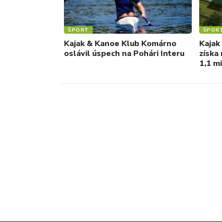
ŠPORT
ŠPOR
Kajak & Kanoe Klub Komárno
Kajak
oslávil úspech na Pohári Interu
získa
1,1 m