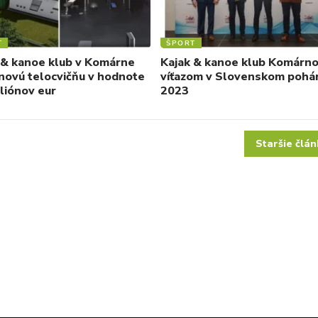
T
ŠPORT
 & kanoe klub v Komárne
Kajak & kanoe klub Komárn
 novú telocvičňu v hodnote
víťazom v Slovenskom pohár
iliónov eur
2023
Staršie člán