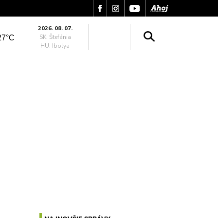
2026. 08. 07.
SK: Štefánia
27°C
HU: Ibolya