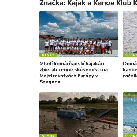
Značka:
Kajak a Kanoe Klub
MESTO
ŠPOR
Mladí komárňanskí kajakári
Domác
zbierali cenné skúsenosti na
kanoe
Majstrovstvách Európy v
roční
Szegede
ŠPORT
ŠPOR