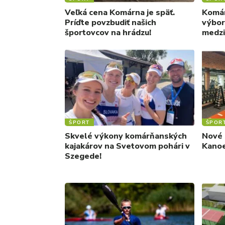
Veľká cena Komárna je späť.
Komár
Príďte povzbudiť našich
výbor
športovcov na hrádzu!
medzi
ŠPORT
ŠPOR
Skvelé výkony komárňanských
Nové 
kajakárov na Svetovom pohári v
Kanoe
Szegede!