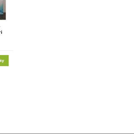
o
i
ky