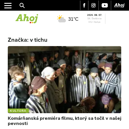
2026. 08. 07.
31°C
SK: Štefánia
HU: Ibolya
MESTO
REGIÓN
Značka:
v tichu
ŠPORT
KULTÚRA
FOTKY
VIDEO
MIX
KULTÚRA
Komárňanská premiéra filmu, ktorý sa točil v našej
pevnosti