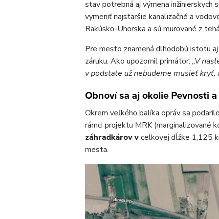
stav potrebná aj výmena inžinierskych s
vymeniť najstaršie kanalizačné a vodovo
Rakúsko-Uhorska a sú murované z tehá
Pre mesto znamená dlhodobú istotu aj
záruku. Ako upozornil primátor:
„V nasl
v podstate už nebudeme musieť kryť, a
Obnoví sa aj okolie Pevnosti a
Okrem veľkého balíka opráv sa podarilo
rámci projektu MRK (marginalizované k
záhradkárov v
celkovej dĺžke 1,125 k
mesta.