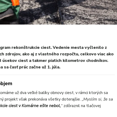
ram rekonštrukcie ciest. Vedenie mesta vyčlenilo z
h zdrojov, ako aj z vlastného rozpočtu, celkovo viac ako
3 úsekov ciest a takmer piatich kilometrov chodníkov.
sa časť prác začne už 1. júla.
objem
márne už dva veľké balíky obnovy ciest, v rámci ktorých sa
ný projekt však prekonáva všetky doterajšie.
„Myslím si, že sa
kcie ciest v Komárne ešte nebol,
“
zdôraznil na tlačovej