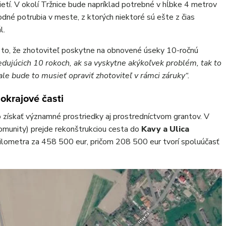
ietí. V okolí Tržnice bude napríklad potrebné v hĺbke 4 metrov
dné potrubia v meste, z ktorých niektoré sú ešte z čias
l.
 to, že zhotoviteľ poskytne na obnovené úseky 10-ročnú
edujúcich 10 rokoch, ak sa vyskytne akýkoľvek problém, tak to
le bude to musieť opraviť zhotoviteľ v rámci záruky“.
 okrajové časti
 získať významné prostriedky aj prostredníctvom grantov. V
omunity) prejde rekonštrukciou cesta do
Kavy a Ulica
ilometra za 458 500 eur, pričom 208 500 eur tvorí spoluúčasť