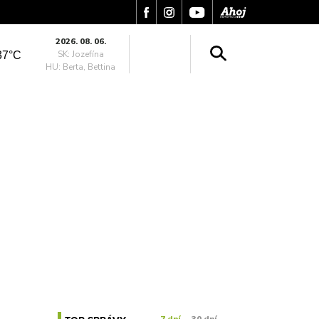
2026. 08. 06.
SK: Jozefína
37°C
HU: Berta, Bettina