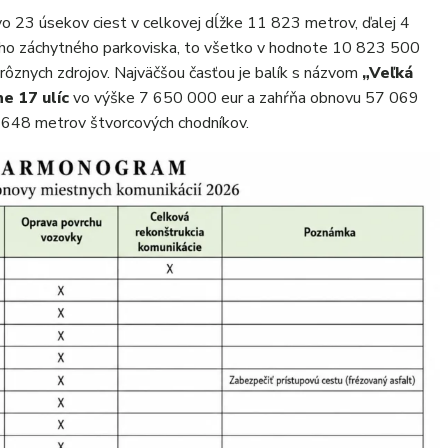
o 23 úsekov ciest v celkovej dĺžke 11 823 metrov, ďalej 4
ho záchytného parkoviska, to všetko v hodnote 10 823 500
 rôznych zdrojov. Najväčšou časťou je balík s názvom
„Veľká
ne 17 ulíc
vo výške 7 650 000 eur a zahŕňa obnovu 57 069
 648 metrov štvorcových chodníkov.