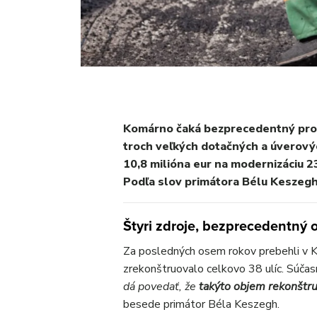
Komárno čaká bezprecedentný prog
troch veľkých dotačných a úverovýc
10,8 milióna eur na modernizáciu 2
Podľa slov primátora Bélu Keszegha 
Štyri zdroje, bezprecedentný 
Za posledných osem rokov prebehli v Ko
zrekonštruovalo celkovo 38 ulíc. Súčas
dá povedať, že
takýto objem rekonštru
besede primátor Béla Keszegh.