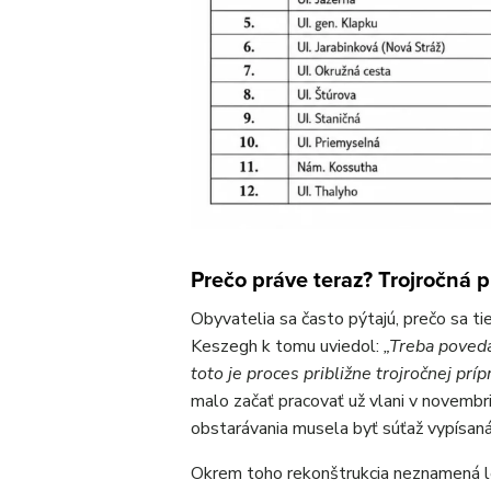
Prečo práve teraz? Trojročná p
Obyvatelia sa často pýtajú, prečo sa ti
Keszegh k tomu uviedol:
„Treba poveda
toto je proces približne trojročnej príp
malo začať pracovať už vlani v novembri
obstarávania musela byť súťaž vypísaná
Okrem toho rekonštrukcia neznamená le