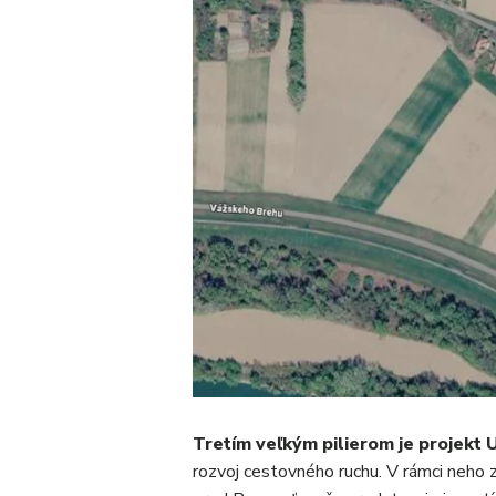
Tretím veľkým pilierom je projekt
rozvoj cestovného ruchu. V rámci neho 