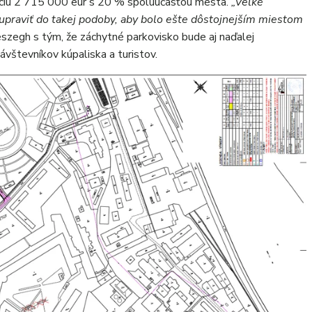
íciu 2 715 000 eur s 20 % spoluúčasťou mesta.
„Veľké
 upraviť do takej podoby, aby bolo ešte dôstojnejším miestom
eszegh s tým, že záchytné parkovisko bude aj naďalej
vštevníkov kúpaliska a turistov.