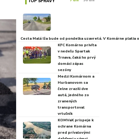
TOP SPRÁVY
7 dní
30 dní
Cesta Malá Iža bude od pondelka uzavretá. V Komárne platia
KFC Komárno privíta
v nedeľu Spartak
Trnava, čaká ho prvý
domáci zápas
sezóny
Medzi Komárnom a
Hurbanovom sa
čelne zrazili dve
autá, jedného zo
zranených
transportoval
vrtuľník
KOMVaK prispeje k
ochrane Komárna
pred prívalovými
dažďami v rámci