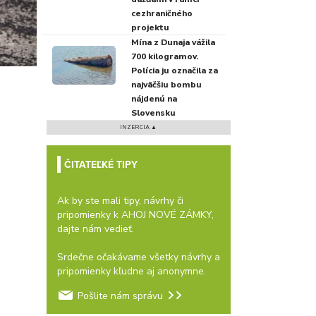
cezhraničného
projektu
Mína z Dunaja vážila
700 kilogramov.
Polícia ju označila za
najväčšiu bombu
nájdenú na
Slovensku
INZERCIA ▲
ČITATEĽKÉ TIPY
Ak by ste mali tipy, návrhy či
pripomienky k AHOJ NOVÉ ZÁMKY,
dajte nám vedieť.
Srdečne očakávame všetky návrhy a
pripomienky kľudne aj anonymne.
Pošlite nám správu