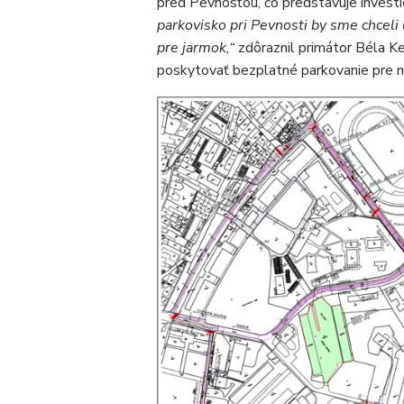
pred Pevnosťou, čo predstavuje invest
parkovisko pri Pevnosti by sme chceli
pre jarmok,“
zdôraznil primátor Béla K
poskytovať bezplatné parkovanie pre ná