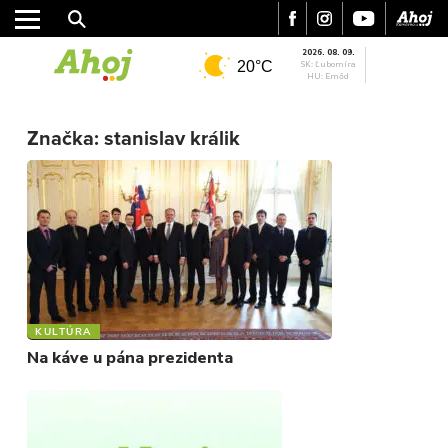
2026. 08. 09.
20°C
SK: Ľubomíra
HU: Emőd
MESTO
Značka:
stanislav králik
REGIÓN
ŠPORT
KULTÚRA
FOTKY
VIDEO
MIX
KULTÚRA
Na káve u pána prezidenta