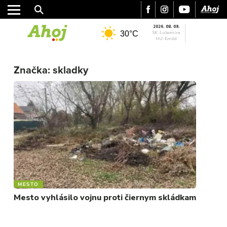
2026. 08. 09.
30°C
SK: Ľubomíra
HU: Emőd
MESTO
Značka:
skladky
REGIÓN
ŠPORT
KULTÚRA
FOTKY
VIDEO
MIX
MESTO
Mesto vyhlásilo vojnu proti čiernym skládkam