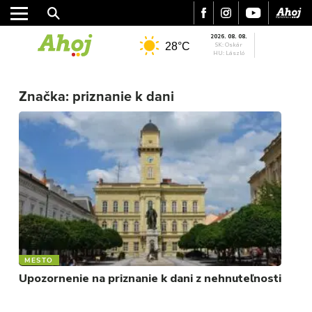
2026. 08. 08.
28°C
SK: Oskár
HU: László
MESTO
Značka:
priznanie k dani
REGIÓN
ŠPORT
KULTÚRA
FOTKY
VIDEO
MIX
MESTO
Upozornenie na priznanie k dani z nehnuteľnosti