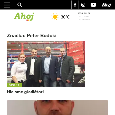
2026. 08. 08.
30°C
SK: Oskár
HU: László
Značka:
Peter Bodoki
MESTO
REGIÓN
ŠPORT
KULTÚRA
FOTKY
VIDEO
MIX
ŠPORT
Nie sme gladiátori