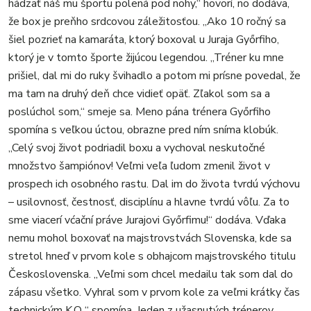
hádzať náš mu športu polená pod nohy,“ hovorí, no dodáva,
že box je preňho srdcovou záležitosťou. „Ako 10 ročný sa
šiel pozrieť na kamaráta, ktorý boxoval u Juraja Győrfiho,
ktorý je v tomto športe žijúcou legendou. „Tréner ku mne
prišiel, dal mi do ruky švihadlo a potom mi prísne povedal, že
ma tam na druhý deň chce vidieť opäť. Zľakol som sa a
poslúchol som,“ smeje sa. Meno pána trénera Győrfiho
spomína s veľkou úctou, obrazne pred ním sníma klobúk.
„Celý svoj život podriadil boxu a vychoval neskutočné
množstvo šampiónov! Veľmi veľa ľudom zmenil život v
prospech ich osobného rastu. Dal im do života tvrdú výchovu
– usilovnosť, čestnosť, disciplínu a hlavne tvrdú vôľu. Za to
sme viacerí vćační práve Jurajovi Győrfimu!“ dodáva. Vďaka
nemu mohol boxovať na majstrovstvách Slovenska, kde sa
stretol hneď v prvom kole s obhajcom majstrovského titulu
Československa. „Veľmi som chcel medailu tak som dal do
zápasu všetko. Vyhral som v prvom kole za veľmi krátky čas
technickým K.O.,“ spomína. Jeden z užasnutých trénerov