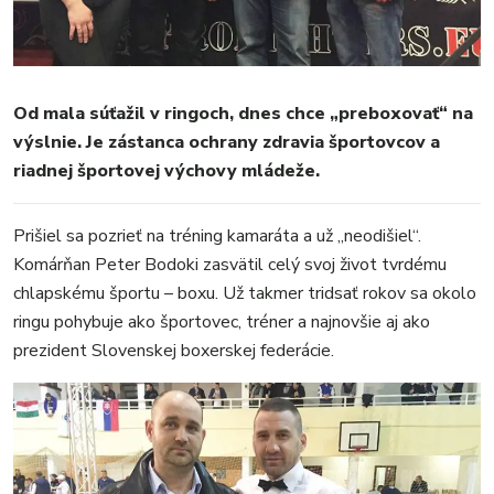
Od mala súťažil v ringoch, dnes chce „preboxovať“ na
výslnie. Je zástanca ochrany zdravia športovcov a
riadnej športovej výchovy mládeže.
MESTO
REGIÓN
Prišiel sa pozrieť na tréning kamaráta a už „neodišiel“.
ŠPORT
Komárňan Peter Bodoki zasvätil celý svoj život tvrdému
KULTÚRA
chlapskému športu – boxu. Už takmer tridsať rokov sa okolo
FOTKY
ringu pohybuje ako športovec, tréner a najnovšie aj ako
VIDEO
prezident Slovenskej boxerskej federácie.
MIX