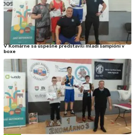
V Komárne sa úspešne predstavili mladí šampióni v
boxe