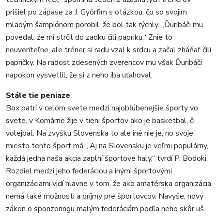
prišiel po zápase za J. Győrfim s otázkou, čo so svojim
mladým šampiónom porobil, že bol tak rýchly. „Ďuribáči mu
povedal, že mi strčil do zadku čili papriku,“ Znie to
neuveriteľne, ale tréner si radu vzal k srdcu a začal zháňať čili
papričky. Na radosť zdesených zverencov mu však Ďuribáči
napokon vysvetlil, že si z neho iba uťahoval.
Stále tie peniaze
Box patrí v celom svete medzi najobľúbenejšie športy vo
svete, v Komárne žije v tieni športov ako je basketbal, či
volejbal. Na zvyšku Slovenska to ale iné nie je, no svoje
miesto tento šport má. „Aj na Slovensku je veľmi populárny,
každá jedna naša akcia zaplní športové haly,“ tvrdí P. Bodoki.
Rozdiel medzi jeho federáciou a inými športovými
organizáciami vidí hlavne v tom, že ako amatérska organizácia
nemá také možnosti a príjmy pre športovcov. Navyše, nový
zákon o sponzoringu malým federáciám podľa neho skôr uš