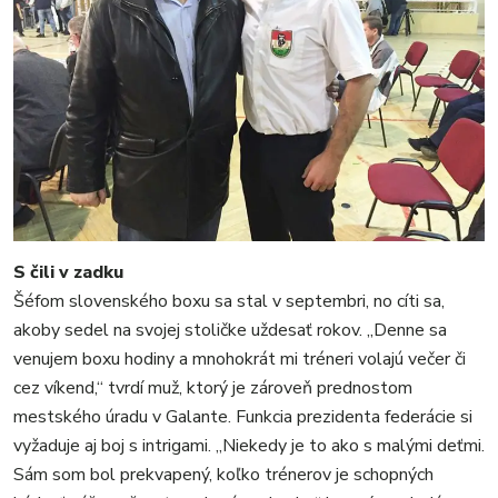
S čili v zadku
Šéfom slovenského boxu sa stal v septembri, no cíti sa,
akoby sedel na svojej stoličke uždesať rokov. „Denne sa
venujem boxu hodiny a mnohokrát mi tréneri volajú večer či
cez víkend,“ tvrdí muž, ktorý je zároveň prednostom
mestského úradu v Galante. Funkcia prezidenta federácie si
vyžaduje aj boj s intrigami. „Niekedy je to ako s malými deťmi.
Sám som bol prekvapený, koľko trénerov je schopných