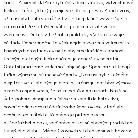
kodil. „Zaviedol ďalšiu zbytočnú administratívu, vytvoril nové
funkcie. Tréner, ktorý použije vozidlo na prevoz športovcov,
už musí platiť alikvotnú časť z cestnej dane,“ vysvetľuje. Je
pritom rád, že sa tréneri vôbec podujmú voziť svojich
zverencov. „Doteraz tiež robili prakticky všetko na svoje
náklady. Donekonečna to však nejde a zväz má veľmi málo
finančných prostriedkov na to aby sme každému pomohli.
Jediným plateným funkcionárom je generálny sekretár.
Ostatní pracujeme zadarmo,“ objasňuje. Sponzori sa hľadajú
ťažko, výnimkou sú masové športy. „Nemusí byť z každého
majster sveta, ale kým je dieťa na tréningu, dostáva výchovu
a rodičia aspoň vedia, že sa im nefláka po uliciach. Naučí sa
úcte, pokore, disciplíne a ľahšie sa zaradí do kolektívu,“
hovorí o prínosoch mládežníckeho športovania, ktoré ale
oceňuje len málokto. Komárno je pritom baštou
mládežníckeho boxu, veď práve mladí sú hlavným produktom
tunajšieho klubu. „Máme šikovných s talentovaných boxerov