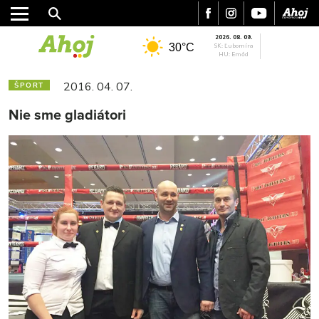
2026. 08. 09.
30°C
SK: Ľubomíra
HU: Emőd
2016. 04. 07.
ŠPORT
Nie sme gladiátori