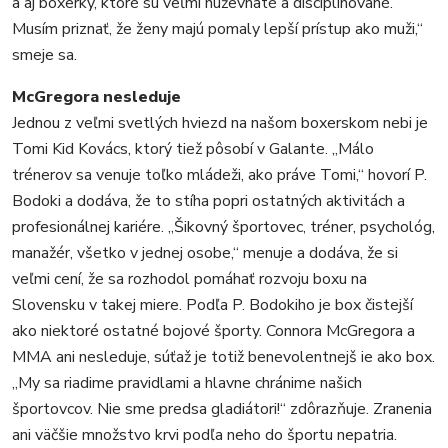
a aj boxerky, ktoré sú veľmi húževnaté a disciplinované.
Musím priznať, že ženy majú pomaly lepší prístup ako muži,“
smeje sa.
McGregora nesleduje
Jednou z veľmi svetlých hviezd na našom boxerskom nebi je
Tomi Kid Kovács, ktorý tiež pôsobí v Galante. „Málo
trénerov sa venuje toľko mládeži, ako práve Tomi,“ hovorí P.
Bodoki a dodáva, že to stíha popri ostatných aktivitách a
profesionálnej kariére. „Šikovný športovec, tréner, psychológ,
manažér, všetko v jednej osobe,“ menuje a dodáva, že si
veľmi cení, že sa rozhodol pomáhať rozvoju boxu na
Slovensku v takej miere. Podľa P. Bodokiho je box čistejší
ako niektoré ostatné bojové športy. Connora McGregora a
MMA ani nesleduje, súťaž je totiž benevolentnejš ie ako box.
„My sa riadime pravidlami a hlavne chránime našich
športovcov. Nie sme predsa gladiátori!“ zdôrazňuje. Zranenia
ani väčšie množstvo krvi podľa neho do športu nepatria.