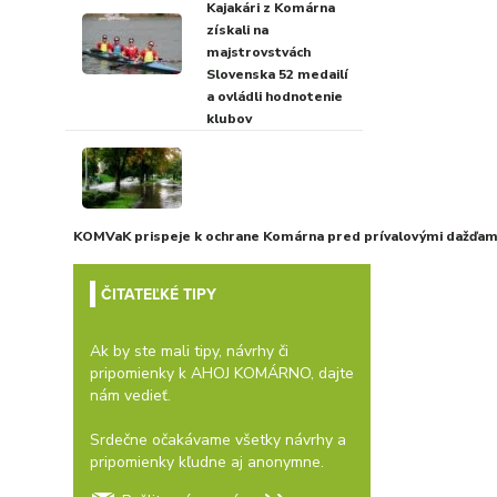
Kajakári z Komárna
získali na
majstrovstvách
Slovenska 52 medailí
a ovládli hodnotenie
klubov
KOMVaK prispeje k ochrane Komárna pred prívalovými dažďami
ČITATEĽKÉ TIPY
Ak by ste mali tipy, návrhy či
pripomienky k AHOJ KOMÁRNO, dajte
nám vedieť.
Srdečne očakávame všetky návrhy a
pripomienky kľudne aj anonymne.