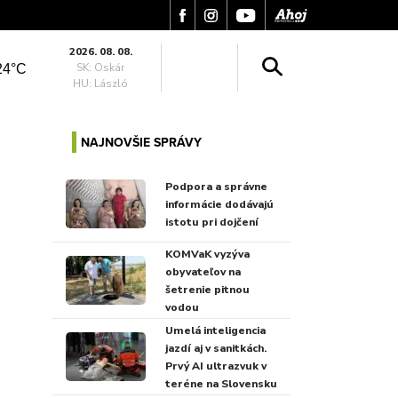
2026. 08. 08.
SK: Oskár
24°C
HU: László
NAJNOVŠIE SPRÁVY
Podpora a správne
informácie dodávajú
istotu pri dojčení
KOMVaK vyzýva
obyvateľov na
šetrenie pitnou
vodou
Umelá inteligencia
jazdí aj v sanitkách.
Prvý AI ultrazvuk v
teréne na Slovensku