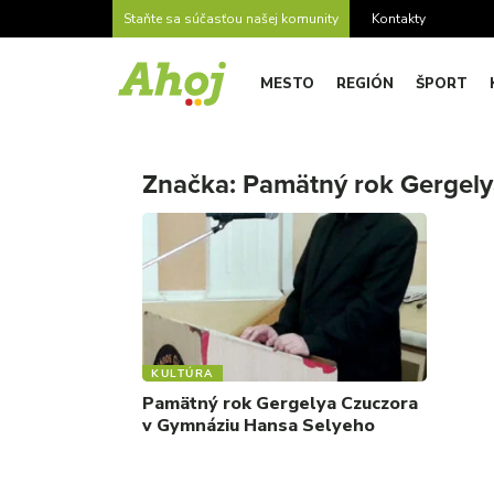
Staňte sa súčasťou našej komunity
Kontakty
MESTO
REGIÓN
ŠPORT
Značka:
Pamätný rok Gergely
KULTÚRA
Pamätný rok Gergelya Czuczora
v Gymnáziu Hansa Selyeho