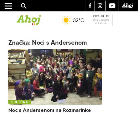
2026. 08. 09.
32°C
SK: Ľubomíra
HU: Emőd
MESTO
Značka:
Noci s Andersenom
REGIÓN
ŠPORT
KULTÚRA
FOTKY
VIDEO
MIX
KULTÚRA
Noc s Andersenom na Rozmarínke