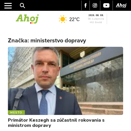
2026. 08. 09.
22°C
SK: Ľubomíra
HU: Emőd
MESTO
Značka:
ministerstvo dopravy
REGIÓN
ŠPORT
KULTÚRA
FOTKY
VIDEO
MIX
MESTO
Primátor Keszegh sa zúčastnil rokovania s
ministrom dopravy