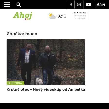
2026. 08. 07.
32°C
SK: Štefánia
HU: Ibolya
MESTO
REGIÓN
Značka:
maco
ŠPORT
KULTÚRA
FOTKY
VIDEO
MIX
KULTÚRA
Krstný otec – Nový videoklip od Ampulka