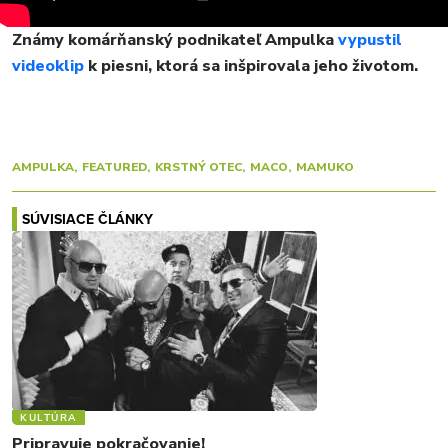
VIDEO
MIX
Známy komárňanský podnikateľ Ampulka
vypustil
videoklip
k piesni, ktorá sa inšpirovala jeho životom.
AMPULKA
FEATURED
KRSTNÝ OTEC
MACO
MAMUKO
SÚVISIACE ČLÁNKY
KULTÚRA
Pripravuje pokračovanie!