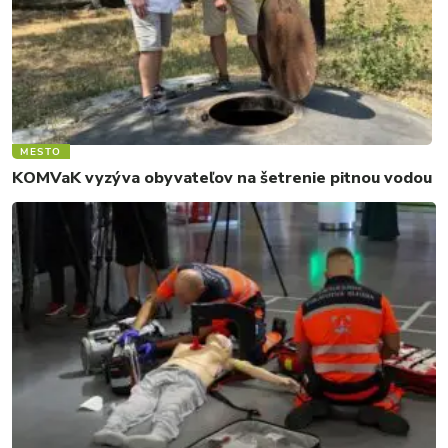
MESTO
KOMVaK vyzýva obyvateľov na šetrenie pitnou vodou