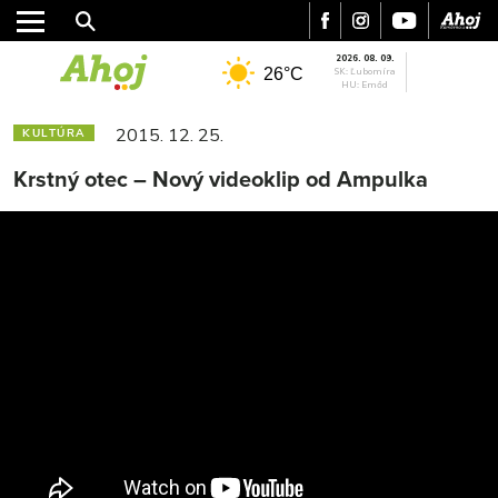
2026. 08. 09.
26°C
SK: Ľubomíra
HU: Emőd
2015. 12. 25.
KULTÚRA
Krstný otec – Nový videoklip od Ampulka
MESTO
REGIÓN
ŠPORT
KULTÚRA
FOTKY