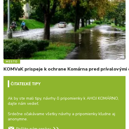
MESTO
KOMVaK prispeje k ochrane Komárna pred prívalovými d
ČITATEĽKÉ TIPY
Ak by ste mali tipy, návrhy či pripomienky k AHOJ KOMÁRNO,
dajte nám vedieť.
Srdečne očakávame všetky návrhy a pripomienky kľudne aj
anonymne.
Pošlite nám správu