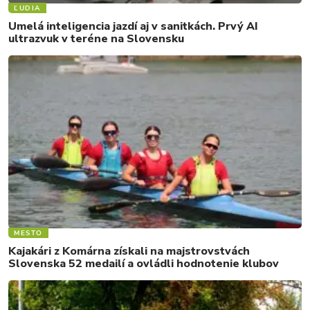
ĽUDIA
Umelá inteligencia jazdí aj v sanitkách. Prvý AI
ultrazvuk v teréne na Slovensku
MESTO
Kajakári z Komárna získali na majstrovstvách
Slovenska 52 medailí a ovládli hodnotenie klubov