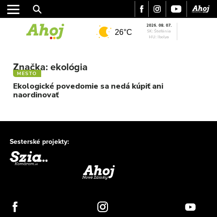
2026. 08. 07.
26°C
SK: Štefánia
HU: Ibolya
MESTO
REGIÓN
Značka:
ekológia
MESTO
ŠPORT
Ekologické povedomie sa nedá kúpiť ani
KULTÚRA
naordinovať
FOTKY
VIDEO
MIX
Sesterské projekty: