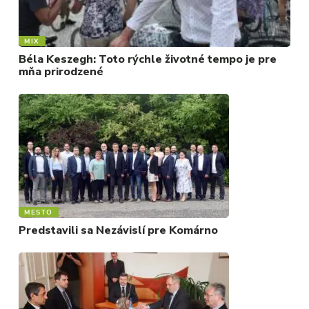
MIX
Béla Keszegh: Toto rýchle životné tempo je pre
mňa prirodzené
MESTO
Predstavili sa Nezávislí pre Komárno