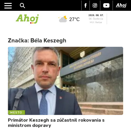
2026. 08. 07.
27°C
SK: Štefánia
HU: Ibolya
Značka:
Béla Keszegh
MESTO
REGIÓN
MESTO
Primátor Keszegh sa zúčastnil rokovania s
ŠPORT
ministrom dopravy
KULTÚRA