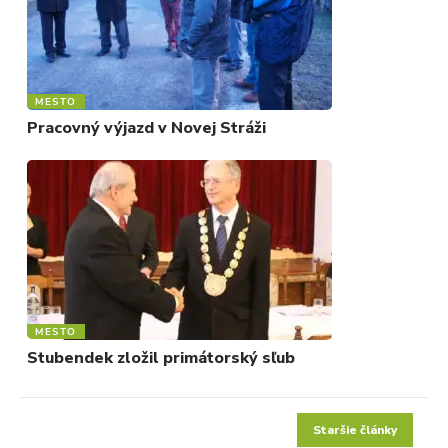
MESTO
Pracovný výjazd v Novej Stráži
MESTO
Stubendek zložil primátorský sľub
Staršie články