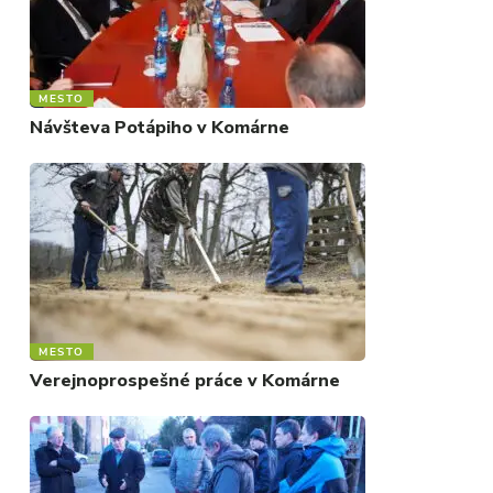
MESTO
Návšteva Potápiho v Komárne
MESTO
Verejnoprospešné práce v Komárne