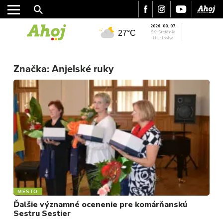
2026. 08. 07.
27°C
SK: Štefánia
HU: Ibolya
Značka:
Anjelské ruky
MESTO
REGIÓN
ŠPORT
KULTÚRA
FOTKY
VIDEO
MIX
MESTO
Ďalšie významné ocenenie pre komárňanskú
Sestru Sestier