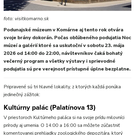
foto: visitkomarno.sk
MESTO
Podunajské múzeum v Komárne aj tento rok otvára
REGIÓN
svoje brány dokorán. Počas obľúbeného podujatia Noc
ŠPORT
múzeí a galérií ktoré sa uskutoční v sobotu 23. mája
KULTÚRA
2026 od 14:00 do 22:00, návštevníkov čaká bohatý
FOTKY
večerný program a všetky výstavy i sprievodné
VIDEO
podujatia sú pre verejnosť prístupné úplne bezplatne.
MIX
Pripravené sú tri hlavné lokality, z ktorých každá ponúka
jedinečný zážitok:
Kultúrny palác (Palatínova 13)
V priestoroch Kultúrneho paláca si na svoje prídu milovníci
prírody aj umenia. O 14:00 a 16:00 sa môžete zúčastniť
komentovanej prehliadky zoologického depozitára, ktorý