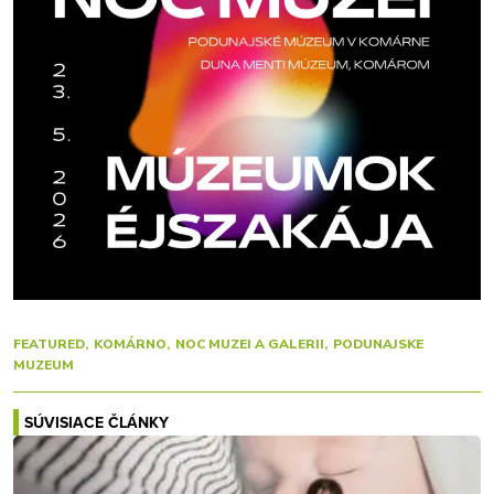
FEATURED
KOMÁRNO
NOC MUZEI A GALERII
PODUNAJSKE
MUZEUM
SÚVISIACE ČLÁNKY