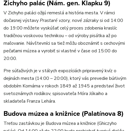
Zichyho palác (Nám. gen. Klapku 9)
V Zichyho paláci ožijú remeslá a história mesta. V rámci
dočasnej výstavy
Prastaré vzory, nové zázraky
si od 14:00
do 19:00 môžete vyskúšať celý proces zdobenia kraslíc
tradičnou voskovou technikou – od výroby pisátka až po
maľovanie. Návštevníci sa tiež môžu oboznámiť s cechovými
pečaťami múzea a vyrobiť si vlastné v čase od 15:00 do
20:00.
Pre súťaživých je v stálych expozíciách pripravený kvíz o
dejinách mesta (14:00 – 20:00), ktorý vás prevedie búrlivým
obdobím Komárna v rokoch 1849 až 1945 a predstaví život
svetoznámych rodákov, spisovateľa Móra Jókaiho a
skladateľa Franza Lehára.
Budova múzea a knižnice (Palatínova 8)
Treťou zastávkou je Budova múzea a knižnice (Ghiczyho