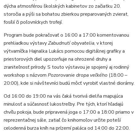
dýcha atmosférou školských kabinetov zo začiatku 20.
storočia a pýši sa bohatou zbierkou preparovaných zvierat,
fosílií či poľovníckych trofejí.
Program bude pokračovať o 16:00 a 17:00 komentovanou
prehliadkou výstavy
Zabudnutí obyvatelia
, v ktorej
výtvarníčka Hajnalka Lukács pomocou digitálnej grafiky a
priestorových diel upozorňuje na ohrozené druhy a
zraniteľnosť prírody. S touto výstavou je spojený aj rodinný
workshop s názvom
Pozorovanie dropa veľkého
(18:00 –
20:00), kde si návštevníci budú môcť vyrobiť vlastné diorámy.
Od 16:00 do 19:00 na vás čaká tvorivá dielňa mapujúca
minulosť a súčasnosť lukostreľby. Pre tých, ktorí hľadajú
chvíľu pokoja, bude pripravená joga o 17:00 a 18:00 priamo v
reprezentačnej sále, zatiaľ čo knihomoľov určite poteší
celodenná burza kníh na prízemí paláca od 14:00 do 22:00.