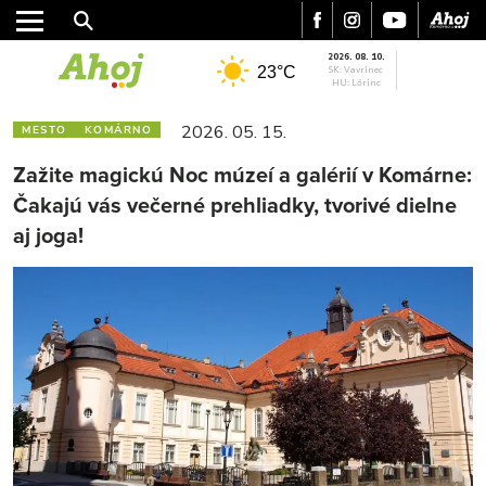
2026. 08. 10.
23°C
SK: Vavrinec
HU: Lőrinc
2026. 05. 15.
MESTO
KOMÁRNO
Zažite magickú Noc múzeí a galérií v Komárne:
Čakajú vás večerné prehliadky, tvorivé dielne
aj joga!