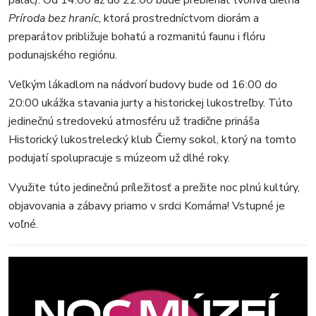
palác). Od 14:00 až do 22:00 bude prebiehať tvorivá dielňa
Príroda bez hraníc
, ktorá prostredníctvom diorám a
preparátov približuje bohatú a rozmanitú faunu i flóru
podunajského regiónu.
Veľkým lákadlom na nádvorí budovy bude od 16:00 do
20:00 ukážka stavania jurty a historickej lukostreľby. Túto
jedinečnú stredovekú atmosféru už tradične prináša
Historický lukostrelecký klub Čierny sokol, ktorý na tomto
podujatí spolupracuje s múzeom už dlhé roky.
Využite túto jedinečnú príležitosť a prežite noc plnú kultúry,
objavovania a zábavy priamo v srdci Komárna! Vstupné je
voľné.