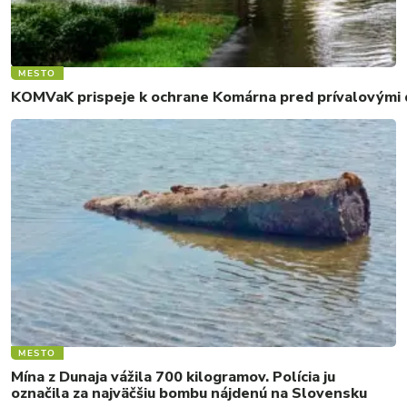
MESTO
KOMVaK prispeje k ochrane Komárna pred prívalovými d
MESTO
Mína z Dunaja vážila 700 kilogramov. Polícia ju
označila za najväčšiu bombu nájdenú na Slovensku