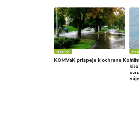
MESTO
ME
KOMVaK prispeje k ochrane Komárn
Mína
kilo
ozn
náj