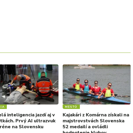
IA
MESTO
á inteligencia jazdí aj v
Kajakári z Komárna získali na
tkách. Prvý AI ultrazvuk
majstrovstvách Slovenska
eréne na Slovensku
52 medailí a ovládli
hodnotenie klubov