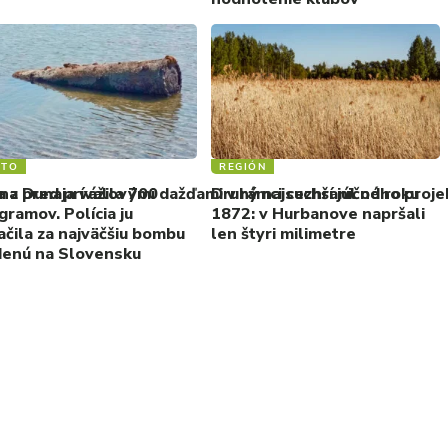
STO
REGIÓN
a pred prívalovými dažďami v rámci cezhraničného proje
 z Dunaja vážila 700
Druhý najsuchší júl od roku
gramov. Polícia ju
1872: v Hurbanove napršali
ačila za najväčšiu bombu
len štyri milimetre
denú na Slovensku