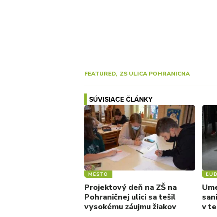
FEATURED
ZS ULICA POHRANICNA
SÚVISIACE ČLÁNKY
MESTO
ĽUD
Projektový deň na ZŠ na
Umel
Pohraničnej ulici sa tešil
sani
vysokému záujmu žiakov
v t