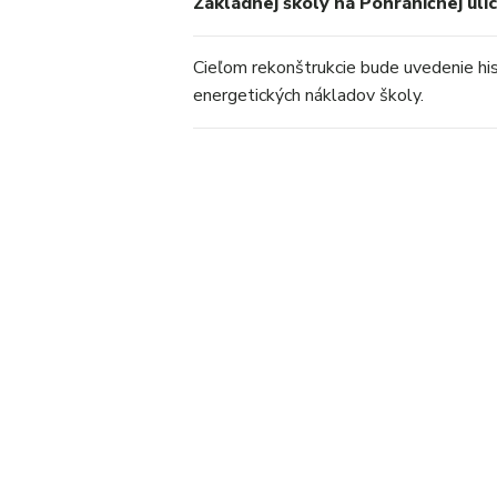
Základnej školy na Pohraničnej ulic
Cieľom rekonštrukcie bude uvedenie his
energetických nákladov školy.