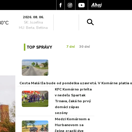
2026. 08. 06.
SK: Jozefína
30°C
HU: Berta, Bettina
TOP SPRÁVY
7 dní
30 dní
Cesta Malá Iža bude od pondelka uzavretá. V Komárne platia
KFC Komárno privíta
v nedeľu Spartak
Trnava, čaká ho prvý
domáci zápas
sezóny
Medzi Komárnom a
Hurbanovom sa
čelne zrazili dve