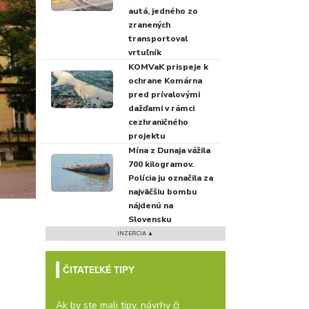
autá, jedného zo
zranených
transportoval
vrtuľník
KOMVaK prispeje k
ochrane Komárna
pred prívalovými
dažďami v rámci
cezhraničného
projektu
Mína z Dunaja vážila
700 kilogramov.
Polícia ju označila za
najväčšiu bombu
nájdenú na
Slovensku
INZERCIA ▲
ČITATEĽKÉ TIPY
Ak by ste mali tipy, návrhy či