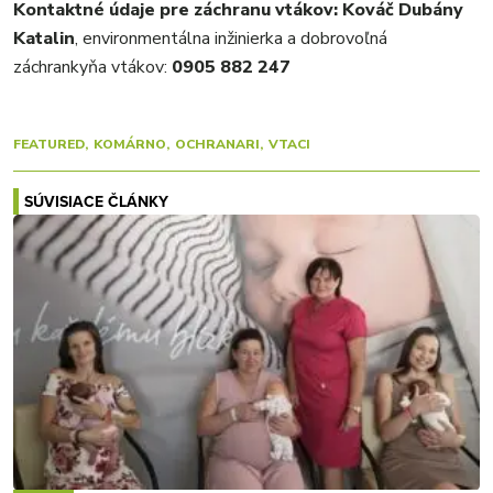
Kontaktné údaje pre záchranu vtákov:
Kováč Dubány
Katalin
, environmentálna inžinierka a dobrovoľná
záchrankyňa vtákov:
0905 882 247
FEATURED
KOMÁRNO
OCHRANARI
VTACI
SÚVISIACE ČLÁNKY