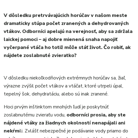
V dôsledku pretrvávajúcich horúčav v našom meste
dramaticky stúpa počet zranených a dehydrovaných
vtákov. Odborníci apelujú na verejnosť, aby sa zdržala
laickej pomoci – aj dobre mienená snaha napojiť
vyčerpané vtáča ho totiž môže stáť život. Čo robiť, ak
nájdete zoslabnuté zvieratko?
V dôsledku niekoľkodňových extrémnych horúčav sa, žiaľ,
výrazne zvýšil počet vtákov a vtáčat, ktoré utrpeli úpal,
tepelný šok, dehydratáciu, alebo sú inak zranené.
Hoci prvým inštinktom mnohých ľudí je poskytnúť
zoslabnutému zvieraťu vodu,
odborníci prosia, aby ste
nájdené vtáky za žiadnych okolností nenapájali ani
nekŕm
ili. Zvlášť nebezpečné je podávanie vody priamo do