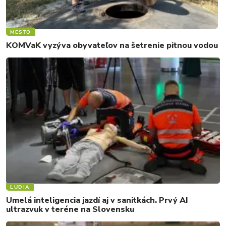
MESTO
KOMVaK vyzýva obyvateľov na šetrenie pitnou vodou
ĽUDIA
Umelá inteligencia jazdí aj v sanitkách. Prvý AI
ultrazvuk v teréne na Slovensku