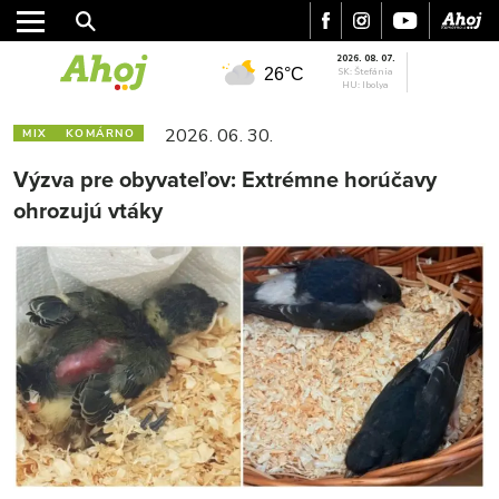
2026. 08. 07.
26°C
SK: Štefánia
HU: Ibolya
2026. 06. 30.
MIX
KOMÁRNO
Výzva pre obyvateľov: Extrémne horúčavy
ohrozujú vtáky