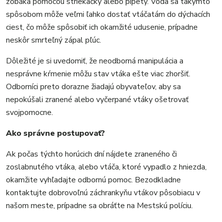
zobáka pomocou striekačky alebo pipety. Voda sa takýmto
spôsobom môže veľmi ľahko dostať vtáčatám do dýchacích
ciest, čo môže spôsobiť ich okamžité udusenie, prípadne
neskôr smrteľný zápal pľúc.
Dôležité je si uvedomiť, že neodborná manipulácia a
nesprávne kŕmenie môžu stav vtáka ešte viac zhoršiť.
Odborníci preto dorazne žiadajú obyvateľov, aby sa
nepokúšali zranené alebo vyčerpané vtáky ošetrovať
svojpomocne.
Ako správne postupovať?
Ak počas týchto horúcich dní nájdete zraneného či
zoslabnutého vtáka, alebo vtáča, ktoré vypadlo z hniezda,
okamžite vyhľadajte odbornú pomoc. Bezodkladne
kontaktujte dobrovoľnú záchrankyňu vtákov pôsobiacu v
našom meste, prípadne sa obráťte na Mestskú políciu.