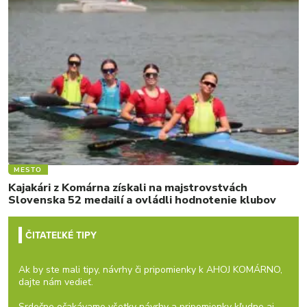
MESTO
Kajakári z Komárna získali na majstrovstvách
Slovenska 52 medailí a ovládli hodnotenie klubov
ČITATEĽKÉ TIPY
Ak by ste mali tipy, návrhy či pripomienky k AHOJ KOMÁRNO,
dajte nám vedieť.
Srdečne očakávame všetky návrhy a pripomienky kľudne aj