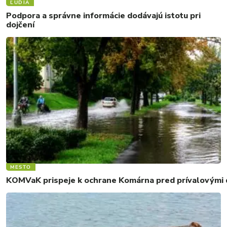
ĽUDIA
Podpora a správne informácie dodávajú istotu pri
dojčení
MESTO
KOMVaK prispeje k ochrane Komárna pred prívalovými d