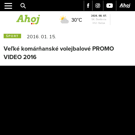
2026. 08. 07.
30°C
SK: Štefánia
HU: Ibolya
2016. 01. 15.
ŠPORT
Veľké komárňanské volejbalové PROMO
VIDEO 2016
MESTO
REGIÓN
ŠPORT
KULTÚRA
FOTKY