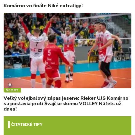
Komárno vo finále Niké extraligy!
ŠPORT
Veľký volejbalový zápas jesene: Rieker UJS Komárno
sa postavia proti Švajčiarskemu VOLLEY Näfels už
dnes!
ČITATEĽKÉ TIPY