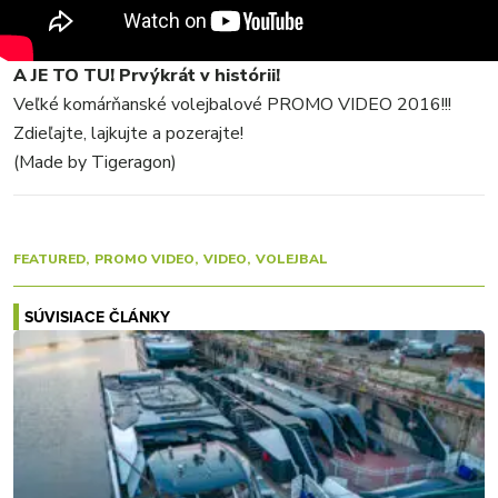
VIDEO
MIX
A JE TO TU!
Prvýkrát v histórii!
Veľké komárňanské volejbalové PROMO VIDEO 2016!!!
Zdieľajte, lajkujte a pozerajte!
(Made by Tigeragon)
FEATURED
PROMO VIDEO
VIDEO
VOLEJBAL
SÚVISIACE ČLÁNKY