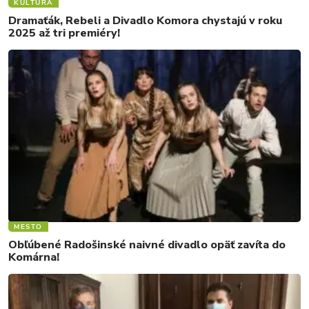
KULTÚRA
Dramaťák, Rebeli a Divadlo Komora chystajú v roku
2025 až tri premiéry!
MESTO
Obľúbené Radošinské naivné divadlo opäť zavíta do
Komárna!