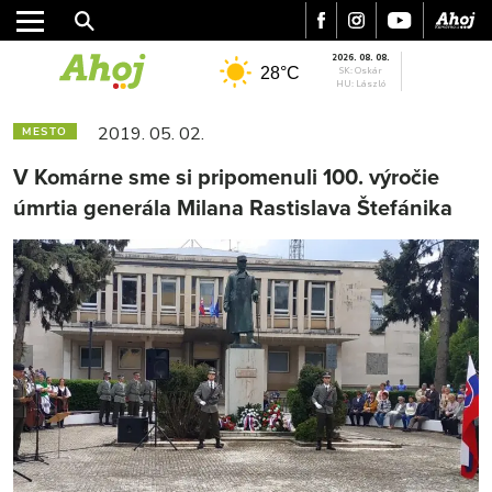
2026. 08. 08.
28°C
SK: Oskár
HU: László
2019. 05. 02.
MESTO
V Komárne sme si pripomenuli 100. výročie
úmrtia generála Milana Rastislava Štefánika