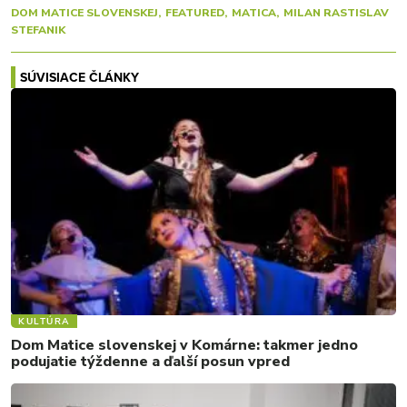
DOM MATICE SLOVENSKEJ
FEATURED
MATICA
MILAN RASTISLAV
STEFANIK
SÚVISIACE ČLÁNKY
KULTÚRA
Dom Matice slovenskej v Komárne: takmer jedno
podujatie týždenne a ďalší posun vpred