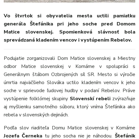
Vo štvrtok si obyvatelia mesta uctili pamiatku
generála Štefánika pri jeho soche pred Domom
MESTO
Matice slovenskej. Spomienková slávnosť bola
REGIÓN
sprevádzaná kladením vencov i vystúpením Rebelov.
ŠPORT
KULTÚRA
Podujatie zorganizovali Dom Matice slovenskej a Miestny
FOTKY
odbor Matice slovenskej v Komárne v spolupráci s
VIDEO
Generálnym štábom Ozbrojených síl SR. Mesto si výročie
MIX
úmrtia najväčšieho Slováka uctilo kladením vencov k jeho
soche v sprievode ľudovej hudby v podaní Rebelov. Práve
vystúpenie folklórnej skupiny
Slovenskí rebeli
zvýrazňuje
aj myšlienku samotného súboru, ktorý vníma Štefánika ako
rebela v slovenských dejinách.
Podľa slov riaditeľa Domu Matice slovenskej v Komárne
Jozefa Černeka
tu jeho socha nie je náhodou.
Štefánik