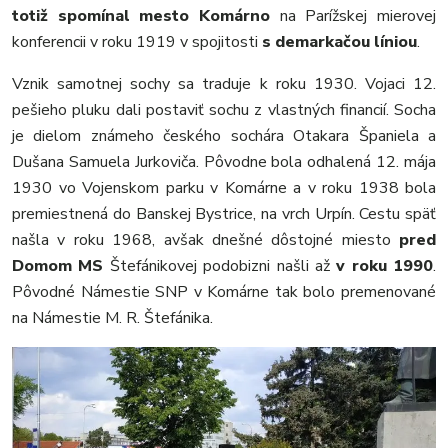
totiž spomínal mesto Komárno
na Parížskej mierovej
konferencii v roku 1919 v spojitosti
s demarkačou líniou
.
Vznik samotnej sochy sa traduje k roku 1930. Vojaci 12.
pešieho pluku dali postaviť sochu z vlastných financií. Socha
je dielom známeho českého sochára Otakara Španiela a
Dušana Samuela Jurkoviča. Pôvodne bola odhalená 12. mája
1930 vo Vojenskom parku v Komárne a v roku 1938 bola
premiestnená do Banskej Bystrice, na vrch Urpín. Cestu späť
našla v roku 1968, avšak dnešné dôstojné miesto
pred
Domom MS
Štefánikovej podobizni našli až
v roku 1990
.
Pôvodné Námestie SNP v Komárne tak bolo premenované
na Námestie M. R. Štefánika.