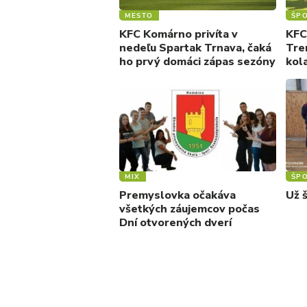
MESTO
ŠP
KFC Komárno privíta v
KFC
nedeľu Spartak Trnava, čaká
Tre
ho prvý domáci zápas sezóny
kol
MIX
ŠP
Premyslovka očakáva
Už 
všetkých záujemcov počas
Dní otvorených dverí