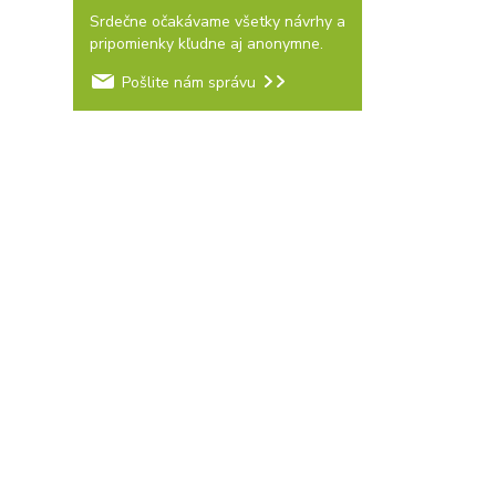
Srdečne očakávame všetky návrhy a
pripomienky kľudne aj anonymne.
Pošlite nám správu