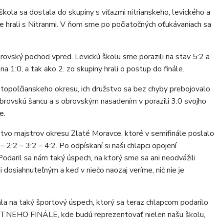
kola sa dostala do skupiny s víťazmi nitrianskeho, levického a
hrali s Nitranmi. V ňom sme po počiatočných oťukávaniach sa
rovský pochod vpred. Levickú školu sme porazili na stav 5:2 a
 1:0, a tak ako 2. zo skupiny hrali o postup do finále.
 topoľčianskeho okresu, ich družstvo sa bez chyby prebojovalo
i obrovskú šancu a s obrovským nasadením v porazili 3:0 svojho
e.
tvo majstrov okresu Zlaté Moravce, ktoré v semifinále poslalo
– 2:2 – 3:2 – 4:2. Po odpískaní si naši chlapci opojení
odaril sa nám taký úspech, na ktorý sme sa ani neodvážili
 dosiahnuteľným a keď v niečo naozaj veríme, nič nie je
la na taký športový úspech, ktorý sa teraz chlapcom podarilo
EHO FINÁLE, kde budú reprezentovať nielen našu školu,