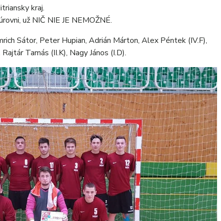
triansky kraj.
 úrovni, už NIČ NIE JE NEMOŽNÉ.
Imrich Sátor, Peter Hupian, Adrián Márton, Alex Péntek (IV.F),
, Rajtár Tamás (II.K), Nagy János (I.D).