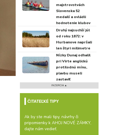
majstrovstvách
Slovenska 52
medailí a ovládli
hodnotenie klubov
Druhý najsuchší júl
od roku 1872: v
Hurbanove napršali
len štyri milimetre
Nízky Dunaj odhalil
pri Virte anglickú
protilodnú mínu,
plavbu museli
zastaviť
INZERCIA ▲
ČITATEĽKÉ TIPY
Ak by ste mali tipy, návrhy či
pripomienky k AHOJ NOVÉ ZÁMKY,
dajte nám vedieť.