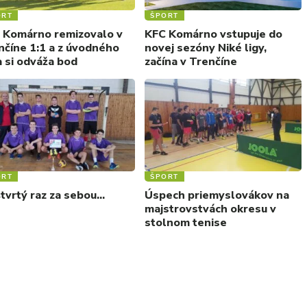
ORT
ŠPORT
 Komárno remizovalo v
KFC Komárno vstupuje do
nčíne 1:1 a z úvodného
novej sezóny Niké ligy,
a si odváža bod
začína v Trenčíne
ORT
ŠPORT
štvrtý raz za sebou…
Úspech priemyslovákov na
majstrovstvách okresu v
stolnom tenise