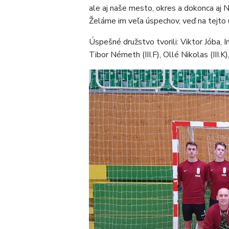
ale aj naše mesto, okres a dokonca aj Ni
Želáme im veľa úspechov, veď na tejto
Úspešné družstvo tvorili: Viktor Jóba, 
Tibor Németh (III.F), Ollé Nikolas (III.K)