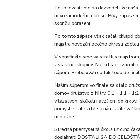
Po losovaní sme sa dozvedeli, že naša š
novozámockého okresu. Prvý zápas sme 
skončili porazení.
Po tomto zápase však začali chlapci ob
majstra novozámockého okresu zdolali na
V semifinále sme sa stretli s majstrom
z vlastnej skupiny. Naši chlapci zacítil
súpera. Prebojovali sa tak teda do finál
Naším súperom vo finále sa stalo družs
domov družstvo z Nitry. 0:1 – 1:1 – 1:2 
víťazstvom skákali navzájom do krkov. P
pomyslieť, ale zdal sa nám stále väčšmi
nemožné.
Stredná priemyselná škola už dlho čaka
dosiahnuť: DOSTALI SA DO CELOŠTÁTN