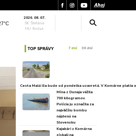
2026. 08. 07.
SK: Štefánia
27°C
HU: Ibolya
TOP SPRÁVY
7 dní
30 dní
Cesta Malá Iža bude od pondelka uzavretá. V Komárne platia
Mína z Dunaja vážila
700 kilogramov.
Polícia ju označila za
najväčšiu bombu
nájdenú na
Slovensku
Kajakári z Komárna
získali na