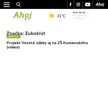
2026. 08. 09.
31°C
SK: Ľubomíra
HU: Emőd
MESTO
Značka:
Zubožrút
REGIÓN
MESTO
ŠPORT
Projekt Veselé zúbky aj na ZŠ Komenského
(video)
KULTÚRA
FOTKY
VIDEO
MIX