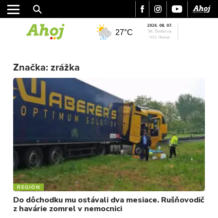
2026. 08. 07.
27°C
SK: Štefánia
HU: Ibolya
MESTO
REGIÓN
Značka:
zrážka
ŠPORT
KULTÚRA
FOTKY
VIDEO
MIX
REGIÓN
Do dôchodku mu ostávali dva mesiace. Rušňovodič
z havárie zomrel v nemocnici