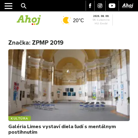
2026. 08. 09.
20°C
SK: Ľubomíra
HU: Emőd
MESTO
Značka:
ZPMP 2019
REGIÓN
ŠPORT
KULTÚRA
FOTKY
VIDEO
MIX
KULTÚRA
Galéria Limes vystaví diela ľudí s mentálnym
postihnutím