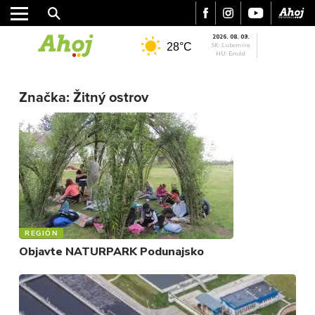
2026. 08. 09.
28°C
SK: Ľubomíra
HU: Emőd
Značka:
Žitný ostrov
MESTO
REGIÓN
ŠPORT
KULTÚRA
FOTKY
VIDEO
MIX
REGIÓN
Objavte NATURPARK Podunajsko