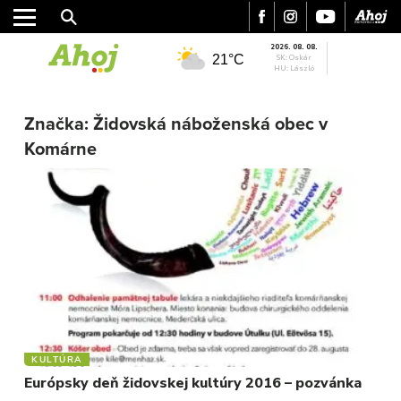
2026. 08. 08.
21°C
SK: Oskár
HU: László
Značka:
Židovská náboženská obec v
Komárne
MESTO
REGIÓN
ŠPORT
KULTÚRA
FOTKY
VIDEO
MIX
KULTÚRA
Európsky deň židovskej kultúry 2016 – pozvánka