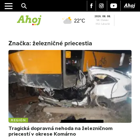
2026. 08. 08.
22°C
SK: Oskár
HU: László
Značka:
železničné priecestia
MESTO
REGIÓN
ŠPORT
KULTÚRA
FOTKY
VIDEO
MIX
REGIÓN
Tragická dopravná nehoda na železničnom
priecestí v okrese Komárno