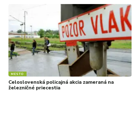
MESTO
Celoslovenská policajná akcia zameraná na
železničné priecestia