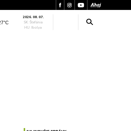
2026. 08. 07.
SK: Štefánia
27°C
HU: Ibolya