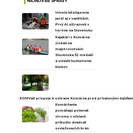
NAJNOVŠIE SPRÁVY
Umelá inteligencia
jazdí aj v sanitkách.
Prvý AI ultrazvuk v
teréne na Slovensku
Kajakári z Komárna
získali na
majstrovstvách
Slovenska 52 medailí
a ovládli hodnotenie
klubov
KOMVaK prispeje k ochrane Komárna pred prívalovými dažďami
Komárňania
pomáhajú polievať
stromy, v uliciach
pribudlo dvadsať
osviežovacích brán