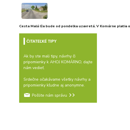
Cesta Malá Iža bude od pondelka uzavretá. V Komárne platia
ČITATEĽKÉ TIPY
Ak by ste mali tipy, návrhy či
pripomienky k AHOJ KOMÁRNO, dajte
nám vedieť.
Srdečne očakávame všetky návrhy a
pripomienky kľudne aj anonymne.
Pošlite nám správu