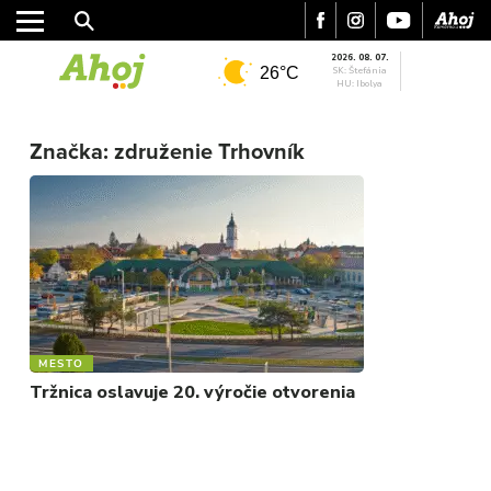
2026. 08. 07.
26°C
SK: Štefánia
HU: Ibolya
MESTO
Značka:
združenie Trhovník
REGIÓN
ŠPORT
KULTÚRA
FOTKY
VIDEO
MIX
MESTO
Tržnica oslavuje 20. výročie otvorenia