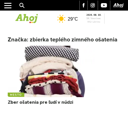
2026. 08. 10.
29°C
SK: Vavrinec
HU: Lőrinc
MESTO
Značka:
zbierka teplého zimného ošatenia
REGIÓN
ŠPORT
KULTÚRA
FOTKY
VIDEO
MIX
MESTO
Zber ošatenia pre ľudí v núdzi