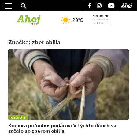
2026. 08. 10.
23°C
SK: Vavrinec
HU: Lőrinc
MESTO
Značka:
zber obilia
REGIÓN
ŠPORT
KULTÚRA
FOTKY
VIDEO
MIX
REGIÓN
Komora poľnohospodárov: V týchto dňoch sa
začalo so zberom obilia