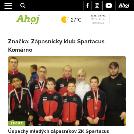
2026. 08. 07.
27°C
SK: Štefánia
HU: Ibolya
Značka:
Zápasnícky klub Spartacus
MESTO
Komárno
REGIÓN
ŠPORT
KULTÚRA
FOTKY
VIDEO
MIX
ŠPORT
Úspechy mladých zápasníkov ZK Spartacus