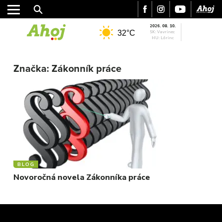
2026. 08. 10.
32°C
SK: Vavrinec
HU: Lőrinc
MESTO
REGIÓN
Značka:
Zákonník práce
ŠPORT
KULTÚRA
FOTKY
VIDEO
MIX
BLOG
Novoročná novela Zákonníka práce