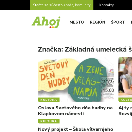
Staňte sa súčasťou našej komunity
Kontakty
MESTO
REGIÓN
ŠPORT
Značka:
Základná umelecká š
KULTÚRA
KULT
Oslava Svetového dňa hudby na
Aj ty
Klapkovom námestí
Rozvíj
KULTÚRA
Nový projekt – Škola vítvarnjeho