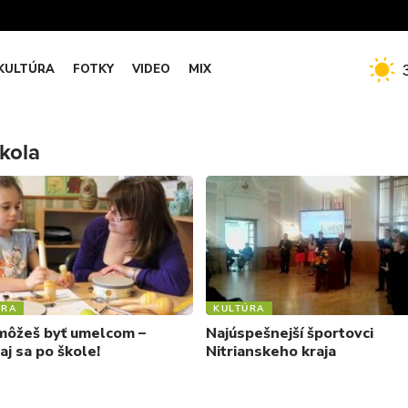
KULTÚRA
FOTKY
VIDEO
MIX
kola
ÚRA
KULTÚRA
 môžeš byť umelcom –
Najúspešnejší športovci
aj sa po škole!
Nitrianskeho kraja