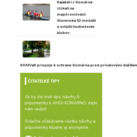
Kajakári z Komárna
získali na
majstrovstvách
Slovenska 52 medailí
a ovládli hodnotenie
klubov
KOMVaK prispeje k ochrane Komárna pred prívalovými dažďami
ČITATEĽKÉ TIPY
Ak by ste mali tipy, návrhy či
pripomienky k AHOJ KOMÁRNO, dajte
nám vedieť.
Srdečne očakávame všetky návrhy a
pripomienky kľudne aj anonymne.