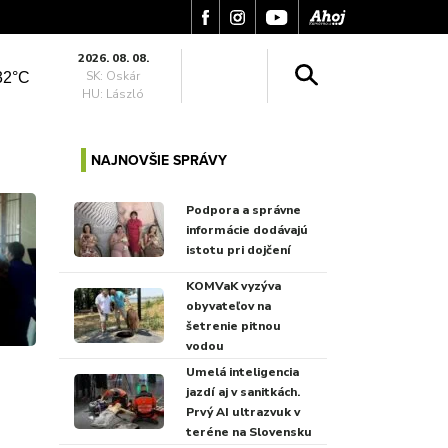
2026. 08. 08.
SK: Oskár
32°C
HU: László
NAJNOVŠIE SPRÁVY
Podpora a správne
informácie dodávajú
istotu pri dojčení
KOMVaK vyzýva
obyvateľov na
šetrenie pitnou
vodou
Umelá inteligencia
jazdí aj v sanitkách.
Prvý AI ultrazvuk v
teréne na Slovensku