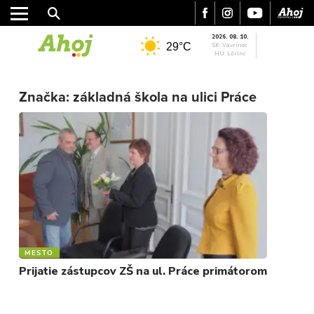
2026. 08. 10.
29°C
SK: Vavrinec
HU: Lőrinc
MESTO
Značka:
základná škola na ulici Práce
REGIÓN
ŠPORT
KULTÚRA
FOTKY
VIDEO
MIX
MESTO
Prijatie zástupcov ZŠ na ul. Práce primátorom