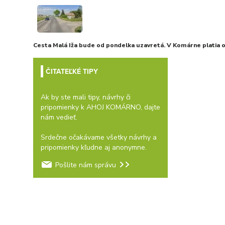
Cesta Malá Iža bude od pondelka uzavretá. V Komárne platia
ČITATEĽKÉ TIPY
Ak by ste mali tipy, návrhy či
pripomienky k AHOJ KOMÁRNO, dajte
nám vedieť.
Srdečne očakávame všetky návrhy a
pripomienky kľudne aj anonymne.
Pošlite nám správu