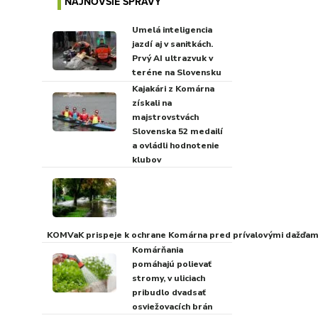
NAJNOVŠIE SPRÁVY
Umelá inteligencia
jazdí aj v sanitkách.
Prvý AI ultrazvuk v
teréne na Slovensku
Kajakári z Komárna
získali na
majstrovstvách
Slovenska 52 medailí
a ovládli hodnotenie
klubov
KOMVaK prispeje k ochrane Komárna pred prívalovými dažďami
Komárňania
pomáhajú polievať
stromy, v uliciach
pribudlo dvadsať
osviežovacích brán