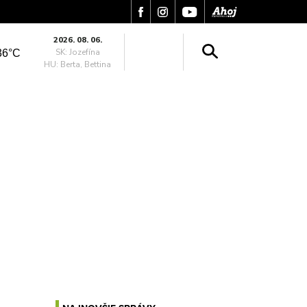
2026. 08. 06.
SK: Jozefína
36°C
HU: Berta, Bettina