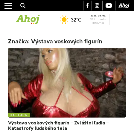
2026. 08. 09.
32°C
SK: Ľubomíra
HU: Emőd
MESTO
Značka:
Výstava voskových figurín
REGIÓN
ŠPORT
KULTÚRA
FOTKY
VIDEO
MIX
KULTÚRA
Výstava voskových figurín – Zvláštni ľudia –
Katastrofy ľudského tela