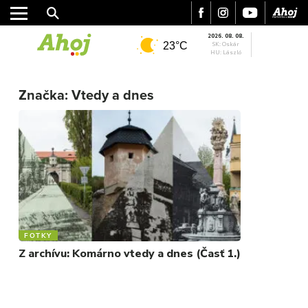
2026. 08. 08.
23°C
SK: Oskár
HU: László
MESTO
Značka:
Vtedy a dnes
REGIÓN
ŠPORT
KULTÚRA
FOTKY
VIDEO
MIX
FOTKY
Z archívu: Komárno vtedy a dnes (Časť 1.)