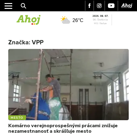
2026. 08. 07.
26°C
SK: Štefánia
HU: Ibolya
MESTO
REGIÓN
Značka:
VPP
ŠPORT
KULTÚRA
FOTKY
VIDEO
MIX
MESTO
Komárno verejnoprospešnými prácami znižuje
nezamestnanosť a skrášľuje mesto