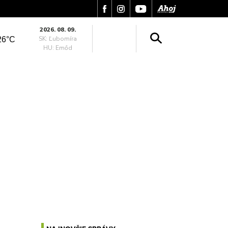
2026. 08. 09.
SK: Ľubomíra
26°C
HU: Emőd