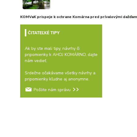
KOMVaK prispeje k ochrane Komárna pred prívalovými dažďami
ČITATEĽKÉ TIPY
Ak by ste mali tipy, návrhy či
pripomienky k AHOJ KOMÁRNO, dajte
nám vedieť.
Srdečne očakávame všetky návrhy a
pripomienky kľudne aj anonymne.
Pošlite nám správu