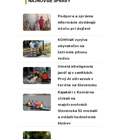
NAJNOVŠIE SPRÁVY
Podpora a správne
informácie dodávajú
istotu pri dojčení
KOMVaK vyzýva
obyvateľov na
šetrenie pitnou
vodou
Umelá inteligencia
jazdí aj v sanitkách.
Prvý AI ultrazvuk v
teréne na Slovensku
Kajakári z Komárna
získali na
majstrovstvách
Slovenska 52 medailí
a ovládli hodnotenie
klubov