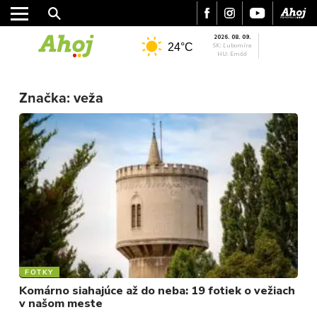
2026. 08. 09.
24°C
SK: Ľubomíra
HU: Emőd
MESTO
Značka:
veža
REGIÓN
ŠPORT
KULTÚRA
FOTKY
VIDEO
MIX
FOTKY
Komárno siahajúce až do neba: 19 fotiek o vežiach
v našom meste