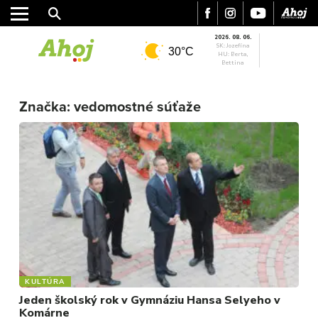
2026. 08. 06.
SK: Jozefína
30°C
HU: Berta,
Bettina
MESTO
Značka:
vedomostné súťaže
REGIÓN
ŠPORT
KULTÚRA
FOTKY
VIDEO
MIX
KULTÚRA
Jeden školský rok v Gymnáziu Hansa Selyeho v
Komárne