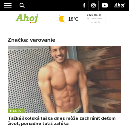
2026. 08. 09.
18°C
SK: Ľubomíra
HU: Emőd
Značka:
varovanie
MESTO
REGIÓN
ŠPORT
KULTÚRA
FOTKY
VIDEO
MIX
MESTO
Tažká školská taška dnes môže zachrániť deťom
život, poriadne totiž zafúka