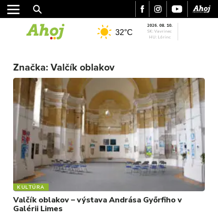
2026. 08. 10.
32°C
SK: Vavrinec
HU: Lőrinc
MESTO
REGIÓN
Značka:
Valčík oblakov
ŠPORT
KULTÚRA
FOTKY
VIDEO
MIX
KULTÚRA
Valčík oblakov – výstava Andrása Győrfiho v
Galérii Limes